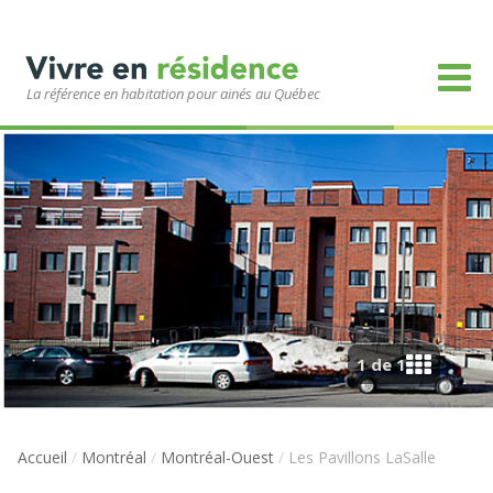
La référence en habitation pour ainés au Québec
1 de 1
Accueil
/
Montréal
/
Montréal-Ouest
/
Les Pavillons LaSalle