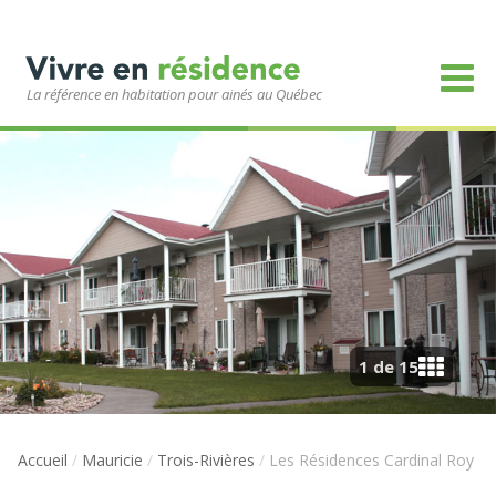
La référence en habitation pour ainés au Québec
1 de 15
Accueil
/
Mauricie
/
Trois-Rivières
/
Les Résidences Cardinal Roy