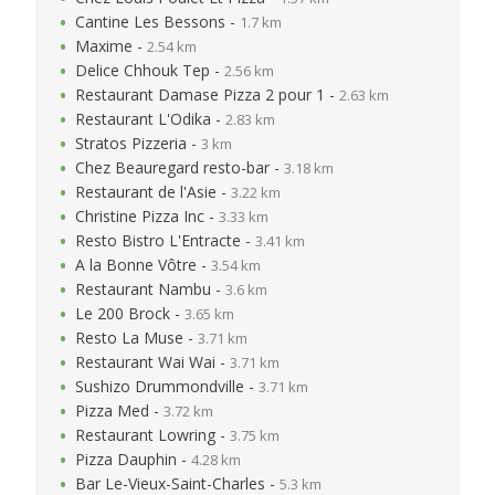
Cantine Les Bessons -
1.7 km
Maxime -
2.54 km
Delice Chhouk Tep -
2.56 km
Restaurant Damase Pizza 2 pour 1 -
2.63 km
Restaurant L'Odika -
2.83 km
Stratos Pizzeria -
3 km
Chez Beauregard resto-bar -
3.18 km
Restaurant de l'Asie -
3.22 km
Christine Pizza Inc -
3.33 km
Resto Bistro L'Entracte -
3.41 km
A la Bonne Vôtre -
3.54 km
Restaurant Nambu -
3.6 km
Le 200 Brock -
3.65 km
Resto La Muse -
3.71 km
Restaurant Wai Wai -
3.71 km
Sushizo Drummondville -
3.71 km
Pizza Med -
3.72 km
Restaurant Lowring -
3.75 km
Pizza Dauphin -
4.28 km
Bar Le-Vieux-Saint-Charles -
5.3 km