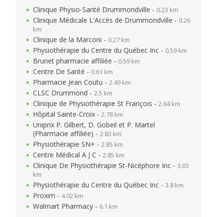
Clinique Physio-Santé Drummondville -
0.23 km
Clinique Médicale L'Accès de Drummondville -
0.26
km
Clinique de la Marconi -
0.27 km
Physiothérapie du Centre du Québec Inc -
0.59 km
Brunet pharmacie affiliée -
0.59 km
Centre De Santé -
0.61 km
Pharmacie Jean Coutu -
2.49 km
CLSC Drummond -
2.5 km
Clinique de Physiothérapie St François -
2.64 km
Hôpital Sainte-Croix -
2.78 km
Uniprix P. Gilbert, D. Gobeil et P. Martel
(Pharmacie affiliée) -
2.83 km
Physiothérapie SN+ -
2.85 km
Centre Médical A J C -
2.85 km
Clinique De Physiothérapie St-Nicéphore Inc -
3.03
km
Physiothérapie du Centre du Québec Inc -
3.8 km
Proxim -
4.02 km
Walmart Pharmacy -
6.1 km