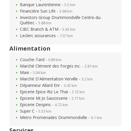
Banque Laurentienne -
5.5 km
Financière Sun Life -
5.68 km
Investors Group Drummondville Centre-du-
Québec -
5.88 km
CIBC Branch & ATM -
5.92 km
Leclerc assurances -
7.07 km
Alimentation
Couche-Tard -
0.89 km
Marché Clément des Forges inc. -
2.81 km
Maxi -
3.04 km
Marché D'Alimentation Verville -
3.2 km
Dépanneur Allard Enr -
3.43 km
Epicerie Epice-Riz Le Thai -
3.72 km
Epicerie Mi Jo Saucisserie -
3.77 km
Epicerie Despins -
4.72 km
Super C -
5.53 km
Metro Promenades Drummondville -
6.1 km
Services