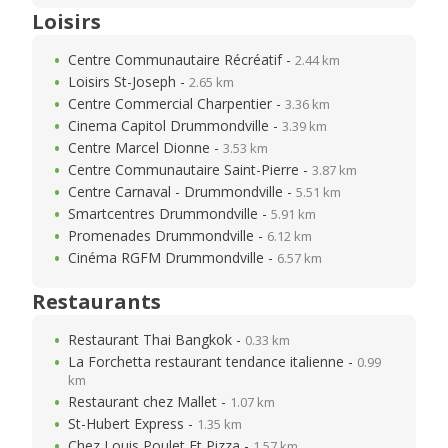
Loisirs
Centre Communautaire Récréatif -
2.44 km
Loisirs St-Joseph -
2.65 km
Centre Commercial Charpentier -
3.36 km
Cinema Capitol Drummondville -
3.39 km
Centre Marcel Dionne -
3.53 km
Centre Communautaire Saint-Pierre -
3.87 km
Centre Carnaval - Drummondville -
5.51 km
Smartcentres Drummondville -
5.91 km
Promenades Drummondville -
6.12 km
Cinéma RGFM Drummondville -
6.57 km
Restaurants
Restaurant Thai Bangkok -
0.33 km
La Forchetta restaurant tendance italienne -
0.99
km
Restaurant chez Mallet -
1.07 km
St-Hubert Express -
1.35 km
Chez Louis Poulet Et Pizza -
1.57 km