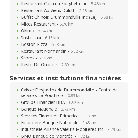
Restaurant Casa du Spaghetti Inc -
5.46 km
Restaurant Au Vieux Duluth -
5.53 km
Buffet Chinois Drummondville Inc (Le) -
5.53 km
Mikes Restaurant -
5.76 km
Okimo -
5.94 km
Sushi Taxi -
6.16 km
Boston Pizza -
6.23 km
Restaurant Normandin -
6.32 km
Scores -
6.46 km
Resto Du Quartier -
7.89 km
Services et institutions financières
Caisse Desjardins de Drummondville - Centre de
services La Poudrière -
0.83 km
Groupe Financier BBA -
0.92 km
Banque Nationale -
2.73 km
Services Financiers Primerica -
3.39 km
Financière Banque Nationale -
3.45 km
Industrielle Alliance Valeurs Mobilières Inc -
3.79 km
BMO Banque de Montréal -
4.72 km