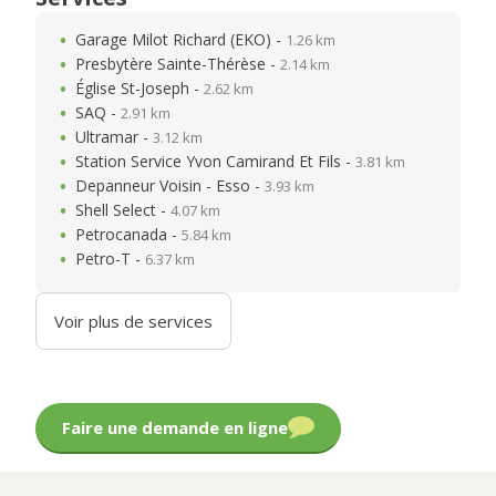
Garage Milot Richard (EKO) -
1.26 km
Presbytère Sainte-Thérèse -
2.14 km
Église St-Joseph -
2.62 km
SAQ -
2.91 km
Ultramar -
3.12 km
Station Service Yvon Camirand Et Fils -
3.81 km
Depanneur Voisin - Esso -
3.93 km
Shell Select -
4.07 km
Petrocanada -
5.84 km
Petro-T -
6.37 km
Voir plus de services
Faire une demande en ligne