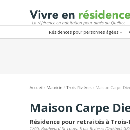
La référence en habitation pour ainés au Québec
Résidences pour personnes âgées
Accueil
/
Mauricie
/
Trois-Rivières
/
Maison Carpe Di
Maison Carpe Di
Résidence pour retraités à Trois-
1765, Boulevard St-Louis
,
Trois-Rivières
(
Québec
)
G8