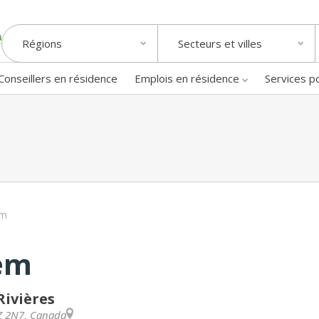
Régions
Secteurs et villes
Conseillers en résidence
Emplois en résidence
Services p
em
em
Rivières
Z 2N7
,
Canada