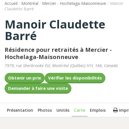
Accueil
/
Montréal
/
Mercier - Hochelaga-Maisonneuve
/
Manoir
Claudette Barré
Manoir Claudette
Barré
Résidence pour retraités à Mercier -
Hochelaga-Maisonneuve
7979, rue Sherbrooke Est
,
Montréal
(
Québec
)
H1L 1A6
,
Canada
Obtenir un prix
Vérifier les disponibilités
Demander à faire une visite
Présentation
Photos
Unités
Carte
Emplois
Impr