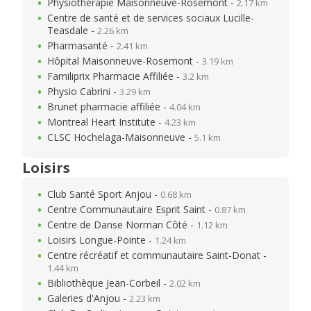
Physiothérapie Maisonneuve-Rosemont -
2.17 km
Centre de santé et de services sociaux Lucille-
Teasdale -
2.26 km
Pharmasanté -
2.41 km
Hôpital Maisonneuve-Rosemont -
3.19 km
Familiprix Pharmacie Affiliée -
3.2 km
Physio Cabrini -
3.29 km
Brunet pharmacie affiliée -
4.04 km
Montreal Heart Institute -
4.23 km
CLSC Hochelaga-Maisonneuve -
5.1 km
Loisirs
Club Santé Sport Anjou -
0.68 km
Centre Communautaire Esprit Saint -
0.87 km
Centre de Danse Norman Côté -
1.12 km
Loisirs Longue-Pointe -
1.24 km
Centre récréatif et communautaire Saint-Donat -
1.44 km
Bibliothèque Jean-Corbeil -
2.02 km
Galeries d'Anjou -
2.23 km