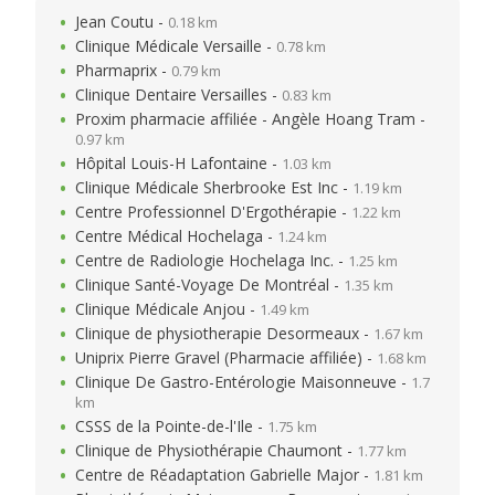
Jean Coutu -
0.18 km
Clinique Médicale Versaille -
0.78 km
Pharmaprix -
0.79 km
Clinique Dentaire Versailles -
0.83 km
Proxim pharmacie affiliée - Angèle Hoang Tram -
0.97 km
Hôpital Louis-H Lafontaine -
1.03 km
Clinique Médicale Sherbrooke Est Inc -
1.19 km
Centre Professionnel D'Ergothérapie -
1.22 km
Centre Médical Hochelaga -
1.24 km
Centre de Radiologie Hochelaga Inc. -
1.25 km
Clinique Santé-Voyage De Montréal -
1.35 km
Clinique Médicale Anjou -
1.49 km
Clinique de physiotherapie Desormeaux -
1.67 km
Uniprix Pierre Gravel (Pharmacie affiliée) -
1.68 km
Clinique De Gastro-Entérologie Maisonneuve -
1.7
km
CSSS de la Pointe-de-l'Ile -
1.75 km
Clinique de Physiothérapie Chaumont -
1.77 km
Centre de Réadaptation Gabrielle Major -
1.81 km