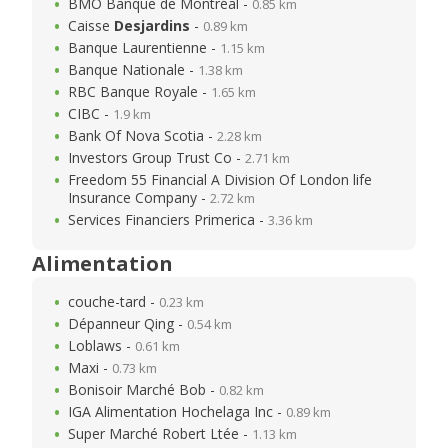
BMO Banque de Montréal -
0.85 km
Caisse
Desjardins
-
0.89 km
Banque Laurentienne -
1.15 km
Banque Nationale -
1.38 km
RBC Banque Royale -
1.65 km
CIBC -
1.9 km
Bank Of Nova Scotia -
2.28 km
Investors Group Trust Co -
2.71 km
Freedom 55 Financial A Division Of London life
Insurance Company -
2.72 km
Services Financiers Primerica -
3.36 km
Alimentation
couche-tard -
0.23 km
Dépanneur Qing -
0.54 km
Loblaws -
0.61 km
Maxi -
0.73 km
Bonisoir Marché Bob -
0.82 km
IGA Alimentation Hochelaga Inc -
0.89 km
Super Marché Robert Ltée -
1.13 km