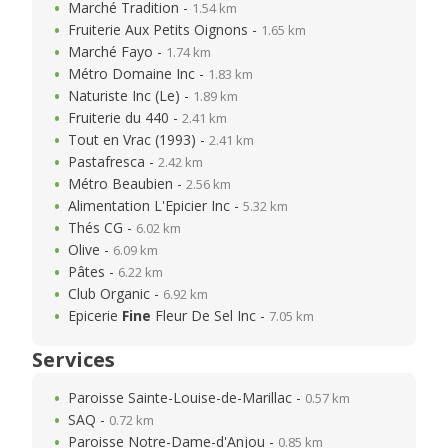
Marché Tradition -
1.54 km
Fruiterie Aux Petits Oignons -
1.65 km
Marché Fayo -
1.74 km
Métro Domaine Inc -
1.83 km
Naturiste Inc (Le) -
1.89 km
Fruiterie du 440 -
2.41 km
Tout en Vrac (1993) -
2.41 km
Pastafresca -
2.42 km
Métro Beaubien -
2.56 km
Alimentation L'Epicier Inc -
5.32 km
Thés CG -
6.02 km
Olive -
6.09 km
Pâtes -
6.22 km
Club Organic -
6.92 km
Epicerie
Fine
Fleur De Sel Inc -
7.05 km
Services
Paroisse Sainte-Louise-de-Marillac -
0.57 km
SAQ -
0.72 km
Paroisse Notre-Dame-d'Anjou -
0.85 km