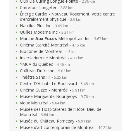
Club De Curling Longue-Pointe -
2.36 km
Carrefour Langelier -
2.88 km
Énergie Cardio - Nouveau Rosemont, votre centre
d'entraînement physique -
2.9 km
Nautilus Plus Inc -
3.09 km
Quilles Moderne Inc -
3.21 km
Marché
Aux
Puces
Métropolitain Inc -
3.67 km
Cinéma Starcité Montréal -
4.15 km
Biodôme de Montréal -
4.3 km
Insectarium de Montréal -
4.33 km
YMCA du Québec -
4.46 km
Château Dufresne -
5.02 km
Théâtre Sans Fil -
5.25 km
Centre D'Achats Le Boulevard -
5.48 km
Cinéma Guzzo - Montréal -
5.91 km
Musée Marguerite-Bourgeoys -
9.76 km
Vieux Montréal -
9.84 km
Musée des Hospitalières de l'Hôtel-Dieu de
Montréal -
9.84 km
Musée du Château Ramezay -
9.91 km
Musée d'art contemporain de Montréal -
10.24 km