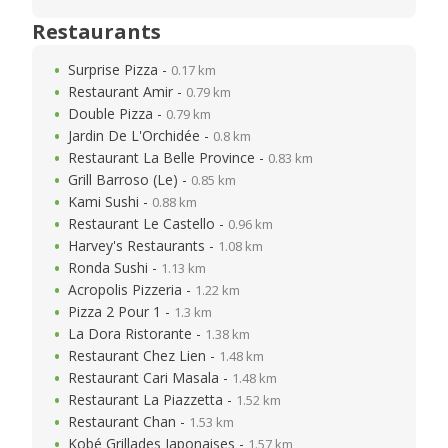
Restaurants
Surprise Pizza -
0.17 km
Restaurant Amir -
0.79 km
Double Pizza -
0.79 km
Jardin De L'Orchidée -
0.8 km
Restaurant La Belle Province -
0.83 km
Grill Barroso (Le) -
0.85 km
Kami Sushi -
0.88 km
Restaurant Le Castello -
0.96 km
Harvey's Restaurants -
1.08 km
Ronda Sushi -
1.13 km
Acropolis Pizzeria -
1.22 km
Pizza 2 Pour 1 -
1.3 km
La Dora Ristorante -
1.38 km
Restaurant Chez Lien -
1.48 km
Restaurant Cari Masala -
1.48 km
Restaurant La Piazzetta -
1.52 km
Restaurant Chan -
1.53 km
Kobé Grillades Japonaises -
1.57 km