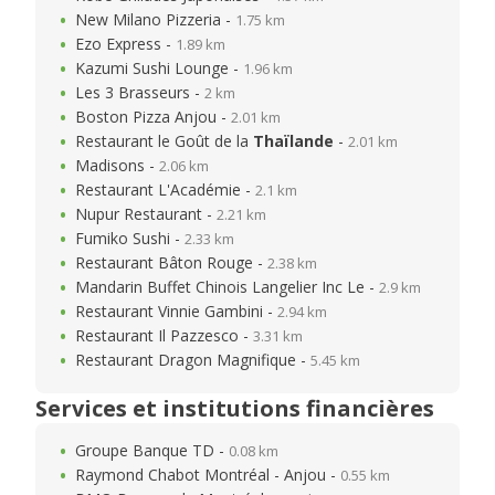
New Milano Pizzeria -
1.75 km
Ezo Express -
1.89 km
Kazumi Sushi Lounge -
1.96 km
Les 3 Brasseurs -
2 km
Boston Pizza Anjou -
2.01 km
Restaurant le Goût de la
Thaïlande
-
2.01 km
Madisons -
2.06 km
Restaurant L'Académie -
2.1 km
Nupur Restaurant -
2.21 km
Fumiko Sushi -
2.33 km
Restaurant Bâton Rouge -
2.38 km
Mandarin Buffet Chinois Langelier Inc Le -
2.9 km
Restaurant Vinnie Gambini -
2.94 km
Restaurant Il Pazzesco -
3.31 km
Restaurant Dragon Magnifique -
5.45 km
Services et institutions financières
Groupe Banque TD -
0.08 km
Raymond Chabot Montréal - Anjou -
0.55 km