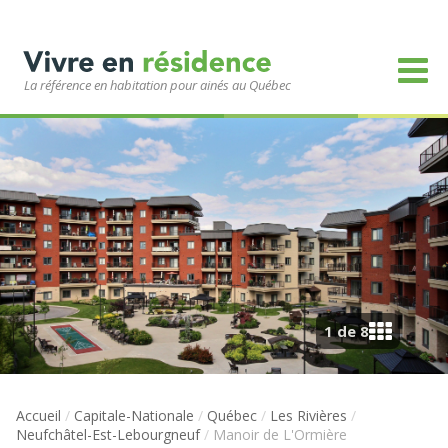
La référence en habitation pour ainés au Québec
1 de 8
Accueil
/
Capitale-Nationale
/
Québec
/
Les Rivières
/
Neufchâtel-Est-Lebourgneuf
/
Manoir de L'Ormière