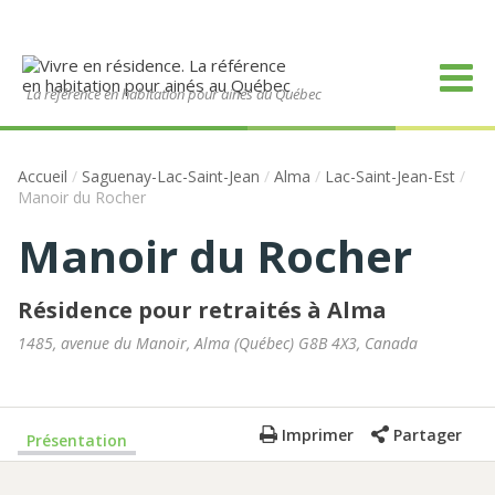
La référence en habitation pour ainés au Québec
Accueil
/
Saguenay-Lac-Saint-Jean
/
Alma
/
Lac-Saint-Jean-Est
/
Manoir du Rocher
Manoir du Rocher
Résidence pour retraités à Alma
1485, avenue du Manoir
,
Alma
(
Québec
)
G8B 4X3
,
Canada
Imprimer
Partager
Présentation