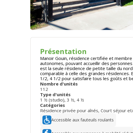
Présentation
Manoir Gouin, résidence certifiée et membr
autonomes, pouvant accueillir des personnes
est la seule résidence de petite taille du no
comparable à celle des grandes résidences. 
1/2, 4 1/2 pour satisfaire tous les goûts et b
Nombre d'unités
112
Type d'unités
1 ½ (studio)
,
3 ½
,
4 ½
Catégories
Résidence privée pour aînés
,
Court séjour et
Accessible aux fauteuils roulants