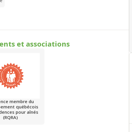
te
ments
et associations
ence membre du
pement québécois
idences pour aînés
(RQRA)