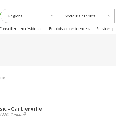
Régions
Secteurs et villes
Conseillers en résidence
Emplois en résidence
Services p
uin
c - Cartierville
K 2Z6
,
Canada