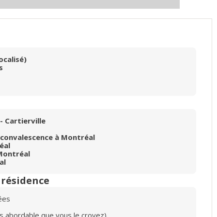
ocalisé)
s
 Cartierville
 convalescence à Montréal
éal
Montréal
al
n résidence
ées
lus abordable que vous le croyez)