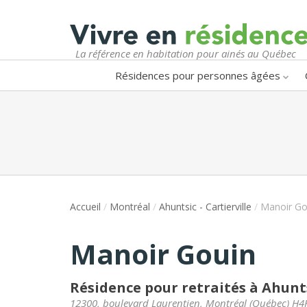
La référence en habitation pour ainés au Québec
Résidences pour personnes âgées
Accueil
/
Montréal
/
Ahuntsic - Cartierville
/
Manoir Go
Manoir Gouin
Résidence pour retraités à Ahuntsi
12300, boulevard Laurentien
,
Montréal
(
Québec
)
H4