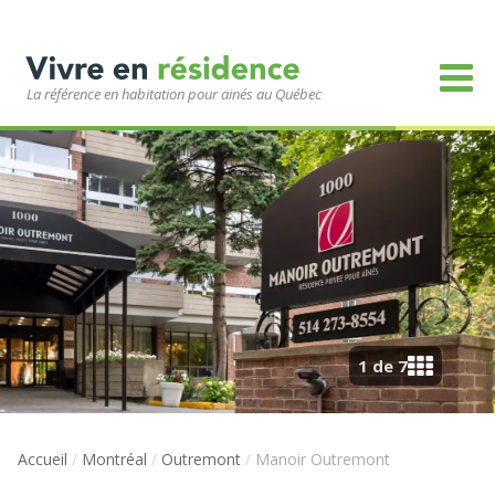
La référence en habitation pour ainés au Québec
1 de 7
Accueil
/
Montréal
/
Outremont
/
Manoir Outremont