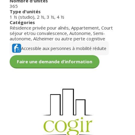
Nombre d'unités
365
Type d'unités
1 ½ (studio)
,
2 ½
,
3 ½
,
4 ½
Catégories
Résidence privée pour aînés
,
Appartement
,
Court
séjour et/ou convalescence
,
Autonome
,
Semi-
autonome
,
Alzheimer ou autre perte cognitive
Accessible aux personnes à mobilité réduite
Faire une demande d’information