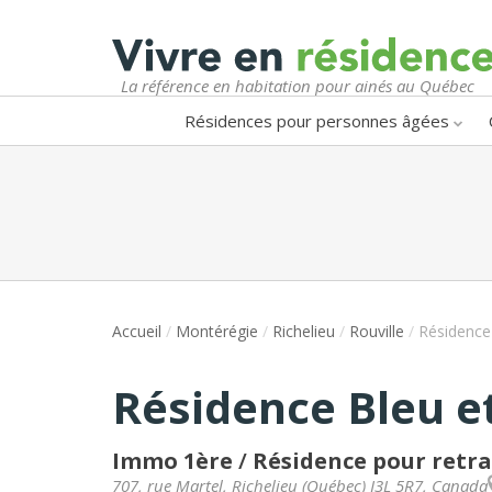
La référence en habitation pour ainés au Québec
Résidences pour personnes âgées
Accueil
/
Montérégie
/
Richelieu
/
Rouville
/
Résidence
Résidence Bleu e
Immo 1ère
/
Résidence pour retra
707, rue Martel
,
Richelieu
(
Québec
)
J3L 5R7
,
Canada