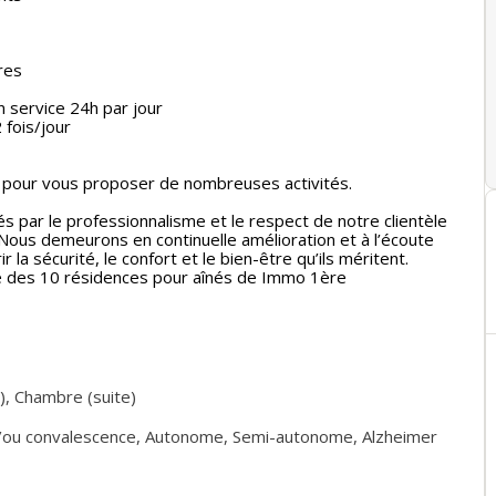
res
n service 24h par jour
 fois/jour
ce pour vous proposer de nombreuses activités.
s par le professionnalisme et le respect de notre clientèle
 Nous demeurons en continuelle amélioration et à l’écoute
r la sécurité, le confort et le bien-être qu’ils méritent.
ie des 10 résidences pour aînés de Immo 1ère
)
,
Chambre (suite)
/ou convalescence
,
Autonome
,
Semi-autonome
,
Alzheimer