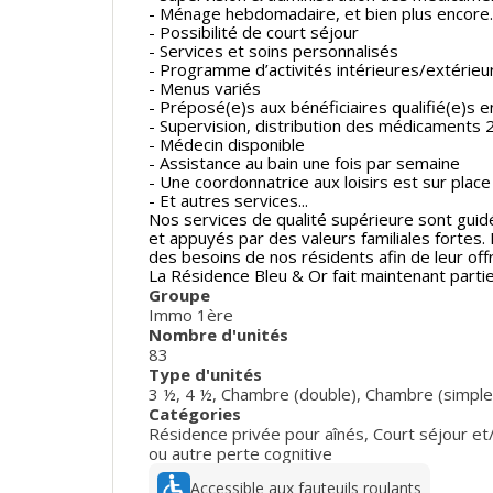
- Ménage hebdomadaire, et bien plus encore.
- Possibilité de court séjour
- Services et soins personnalisés
- Programme d’activités intérieures/extérieu
- Menus variés
- Préposé(e)s aux bénéficiaires qualifié(e)s e
- Supervision, distribution des médicaments 2
- Médecin disponible
- Assistance au bain une fois par semaine
- Une coordonnatrice aux loisirs est sur pla
- Et autres services...
Nos services de qualité supérieure sont guidé
et appuyés par des valeurs familiales fortes.
des besoins de nos résidents afin de leur offri
La Résidence Bleu & Or fait maintenant part
Groupe
Immo 1ère
Nombre d'unités
83
Type d'unités
3 ½
,
4 ½
,
Chambre (double)
,
Chambre (simple
Catégories
Résidence privée pour aînés
,
Court séjour et
ou autre perte cognitive
Accessible aux fauteuils roulants