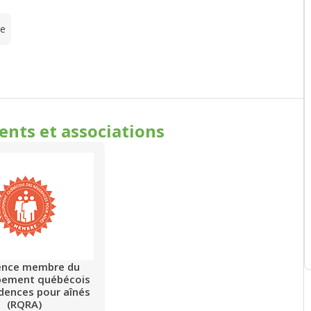
te
ments
et associations
ence membre du
pement québécois
idences pour aînés
(RQRA)