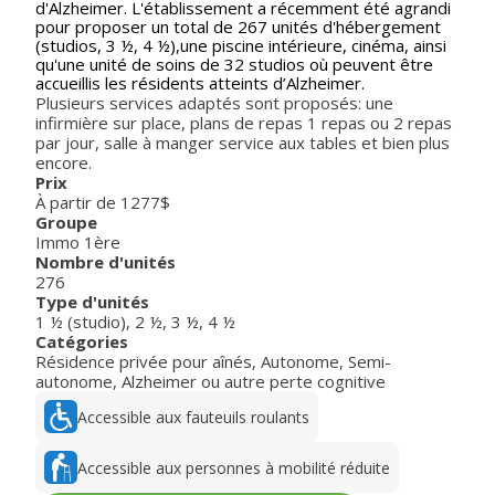
d'Alzheimer. L'établissement a récemment été agrandi
pour proposer un total de 267 unités d'hébergement
(studios, 3 ½, 4 ½),une piscine intérieure, cinéma, ainsi
qu'une unité de soins de 32 studios où peuvent être
accueillis les résidents atteints d’Alzheimer.
Plusieurs services adaptés sont proposés: une
infirmière sur place, plans de repas 1 repas ou 2 repas
par jour, salle à manger service aux tables et bien plus
encore.
Prix
À partir de 1277$
Groupe
Immo 1ère
Nombre d'unités
276
Type d'unités
1 ½ (studio)
,
2 ½
,
3 ½
,
4 ½
Catégories
Résidence privée pour aînés
,
Autonome
,
Semi-
autonome
,
Alzheimer ou autre perte cognitive
Accessible aux fauteuils roulants
Accessible aux personnes à mobilité réduite