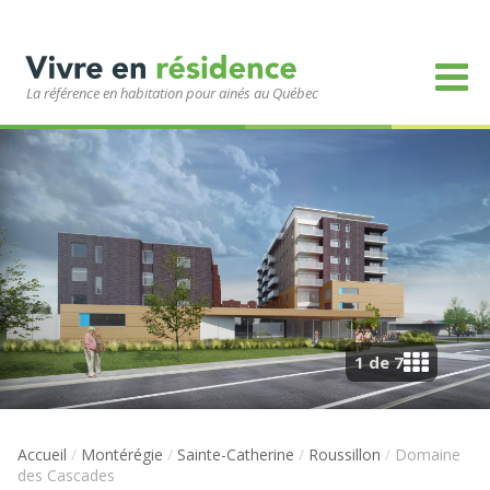
La référence en habitation pour ainés au Québec
1 de 7
Accueil
/
Montérégie
/
Sainte-Catherine
/
Roussillon
/
Domaine
des Cascades