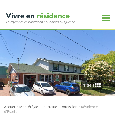
La référence en habitation pour ainés au Québec
1 de 1
Accueil
/
Montérégie
/
La Prairie
/
Roussillon
/
Résidence
d'Estelle