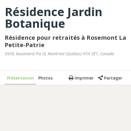
Résidence Jardin
Botanique
Résidence pour retraités à Rosemont La
Petite-Patrie
5930, boulevard Pie IX
,
Montréal
(
Québec
)
H1X 3E1
,
Canada
Présentation
Photos
Imprimer
Partager