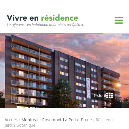
La référence en habitation pour ainés au Québec
1 de 6
Accueil
/
Montréal
/
Rosemont La Petite-Patrie
/
Résidence
Jardin Botanique