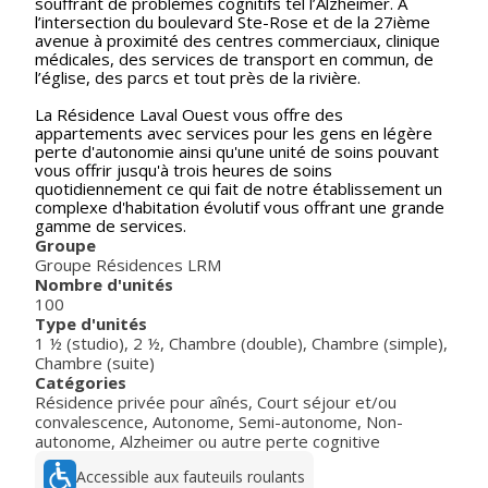
souffrant de problèmes cognitifs tel l’Alzheimer. À
l’intersection du boulevard Ste-Rose et de la 27ième
avenue à proximité des centres commerciaux, clinique
médicales, des services de transport en commun, de
l’église, des parcs et tout près de la rivière.
La Résidence Laval Ouest vous offre des
appartements avec services pour les gens en légère
perte d'autonomie ainsi qu'une unité de soins pouvant
vous offrir jusqu'à trois heures de soins
quotidiennement ce qui fait de notre établissement un
complexe d'habitation évolutif vous offrant une grande
gamme de services.
Groupe
Groupe Résidences LRM
Nombre d'unités
100
Type d'unités
1 ½ (studio)
,
2 ½
,
Chambre (double)
,
Chambre (simple)
,
Chambre (suite)
Catégories
Résidence privée pour aînés
,
Court séjour et/ou
convalescence
,
Autonome
,
Semi-autonome
,
Non-
autonome
,
Alzheimer ou autre perte cognitive
Accessible aux fauteuils roulants