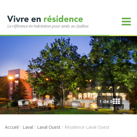
La référence en habitation pour ainés au Québec
1 de 6
Accueil
/
Laval
/
Laval Ouest
/
Résidence Laval Ouest