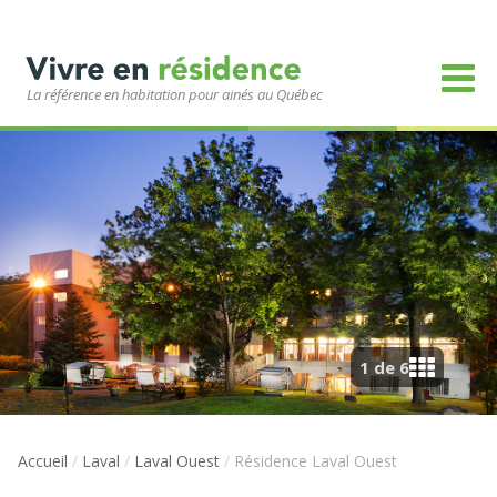
La référence en habitation pour ainés au Québec
1 de 6
Accueil
/
Laval
/
Laval Ouest
/
Résidence Laval Ouest