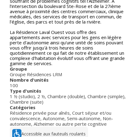
souffrant de problèmes cognitifs tel l’Alzheimer. À
l’intersection du boulevard Ste-Rose et de la 27ième
avenue à proximité des centres commerciaux, clinique
médicales, des services de transport en commun, de
l’église, des parcs et tout près de la rivière.
La Résidence Laval Ouest vous offre des
appartements avec services pour les gens en légère
perte d'autonomie ainsi qu'une unité de soins pouvant
vous offrir jusqu'à trois heures de soins
quotidiennement ce qui fait de notre établissement un
complexe d'habitation évolutif vous offrant une grande
gamme de services.
Groupe
Groupe Résidences LRM
Nombre d'unités
100
Type d'unités
1 ½ (studio)
,
2 ½
,
Chambre (double)
,
Chambre (simple)
,
Chambre (suite)
Catégories
Résidence privée pour aînés
,
Court séjour et/ou
convalescence
,
Autonome
,
Semi-autonome
,
Non-
autonome
,
Alzheimer ou autre perte cognitive
Accessible aux fauteuils roulants