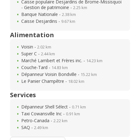
Caisse populaire Desjardins de Brome-Missisquoi
- Gestion de patrimoine -
2.25 km
Banque Nationale -
2.38 km
Caisse Desjardins -
9.67 km
Alimentation
Voisin -
2.02 km
Super C -
2.44 km
Marché Lambert et Frères inc. -
14.23 km
Couche-Tard -
14.83 km
Dépanneur Voisin Bondville -
15.22 km
Le Panier Champêtre -
18.02 km
Services
Dépanneur Shell Sélect -
0.71 km
Taxi Cowansville Inc -
0.91 km
Petro-Canada -
2.22 km
SAQ -
2.49 km