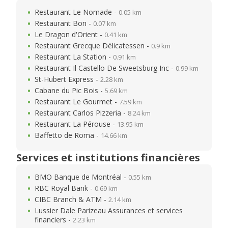
Restaurant Le Nomade -
0.05 km
Restaurant Bon -
0.07 km
Le Dragon d'Orient -
0.41 km
Restaurant Grecque Délicatessen -
0.9 km
Restaurant La Station -
0.91 km
Restaurant Il Castello De Sweetsburg Inc -
0.99 km
St-Hubert Express -
2.28 km
Cabane du Pic Bois -
5.69 km
Restaurant Le Gourmet -
7.59 km
Restaurant Carlos Pizzeria -
8.24 km
Restaurant La Pérouse -
13.95 km
Baffetto de Roma -
14.66 km
Services et institutions financières
BMO Banque de Montréal -
0.55 km
RBC Royal Bank -
0.69 km
CIBC Branch & ATM -
2.14 km
Lussier Dale Parizeau Assurances et services
financiers -
2.23 km