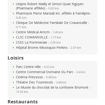
Uniprix Robert Mailly et Simon Quan Nguyen
(Pharmacie affiliée) -
0.63 km
Pharmacie Pierre Marziali Inc. affiliée à Familiprix -
0.65 km
Clinique De Médecine Familiale De Cowansville -
0.71 km
Centre Médical Amcm -
1.49 km
CLSC COWANSVILLE -
1.77 km
CSSS La Pommeraie -
2.05 km
Hôpital Brome-Missisquoi-Perkins -
2.07 km
Loisirs
Parc Centre-Ville -
0.32 km
Centre Commercial Domaine Du Parc -
0.4 km
Cinéma Princesse -
0.48 km
Théatre Des Tournesols -
3.84 km
Le Musée du chocolat de la confiserie Bromont -
13.92 km
Restaurants