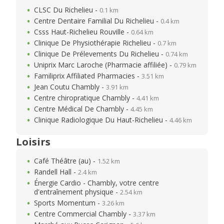
CLSC Du Richelieu -
0.1 km
Centre Dentaire Familial Du Richelieu -
0.4 km
Csss Haut-Richelieu Rouville -
0.64 km
Clinique De Physiothérapie Richelieu -
0.7 km
Clinique De Prélevements Du Richelieu -
0.74 km
Uniprix Marc Laroche (Pharmacie affiliée) -
0.79 km
Familiprix Affiliated Pharmacies -
3.51 km
Jean Coutu Chambly -
3.91 km
Centre chiropratique Chambly -
4.41 km
Centre Médical De Chambly -
4.45 km
Clinique Radiologique Du Haut-Richelieu -
4.46 km
Loisirs
Café Théâtre (au) -
1.52 km
Randell Hall -
2.4 km
Énergie Cardio - Chambly, votre centre
d'entraînement physique -
2.54 km
Sports Momentum -
3.26 km
Centre Commercial Chambly -
3.37 km