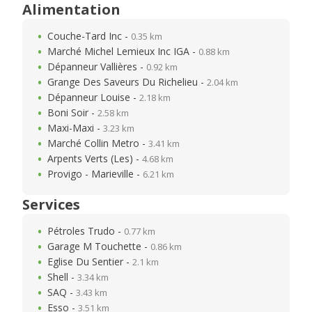
Alimentation
Couche-Tard Inc -
0.35 km
Marché Michel Lemieux Inc IGA -
0.88 km
Dépanneur Vallières -
0.92 km
Grange Des Saveurs Du Richelieu -
2.04 km
Dépanneur Louise -
2.18 km
Boni Soir -
2.58 km
Maxi-Maxi -
3.23 km
Marché Collin Metro -
3.41 km
Arpents Verts (Les) -
4.68 km
Provigo - Marieville -
6.21 km
Services
Pétroles Trudo -
0.77 km
Garage M Touchette -
0.86 km
Eglise Du Sentier -
2.1 km
Shell -
3.34 km
SAQ -
3.43 km
Esso -
3.51 km