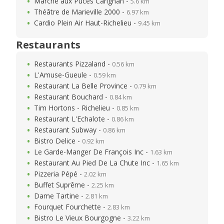
Marché aux Puces Carignan -
5.6 km
Théâtre de Marieville 2000 -
6.97 km
Cardio Plein Air Haut-Richelieu -
9.45 km
Restaurants
Restaurants Pizzaland -
0.56 km
L'Amuse-Gueule -
0.59 km
Restaurant La Belle Province -
0.79 km
Restaurant Bouchard -
0.84 km
Tim Hortons - Richelieu -
0.85 km
Restaurant L'Echalote -
0.86 km
Restaurant Subway -
0.86 km
Bistro Delice -
0.92 km
Le Garde-Manger De François Inc -
1.63 km
Restaurant Au Pied De La Chute Inc -
1.65 km
Pizzeria Pépé -
2.02 km
Buffet Suprême -
2.25 km
Dame Tartine -
2.81 km
Fourquet Fourchette -
2.83 km
Bistro Le Vieux Bourgogne -
3.22 km