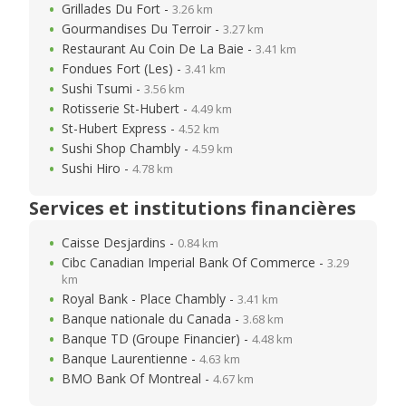
Grillades Du Fort -
3.26 km
Gourmandises Du Terroir -
3.27 km
Restaurant Au Coin De La Baie -
3.41 km
Fondues Fort (Les) -
3.41 km
Sushi Tsumi -
3.56 km
Rotisserie St-Hubert -
4.49 km
St-Hubert Express -
4.52 km
Sushi Shop Chambly -
4.59 km
Sushi Hiro -
4.78 km
Services et institutions financières
Caisse Desjardins -
0.84 km
Cibc Canadian Imperial Bank Of Commerce -
3.29
km
Royal Bank - Place Chambly -
3.41 km
Banque nationale du Canada -
3.68 km
Banque TD (Groupe Financier) -
4.48 km
Banque Laurentienne -
4.63 km
BMO Bank Of Montreal -
4.67 km