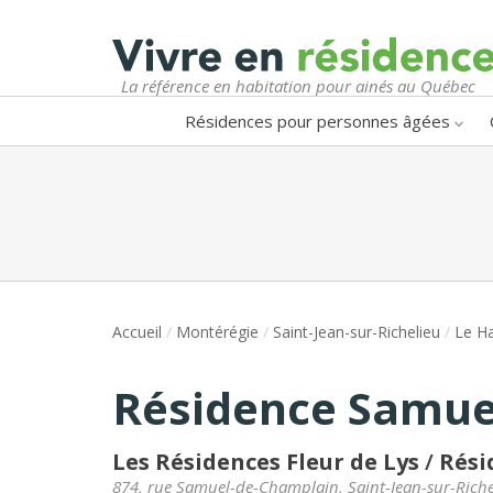
La référence en habitation pour ainés au Québec
Résidences pour personnes âgées
Accueil
/
Montérégie
/
Saint-Jean-sur-Richelieu
/
Le Ha
Résidence Samue
Les Résidences Fleur de Lys
/
Rési
874, rue Samuel-de-Champlain
,
Saint-Jean-sur-Riche