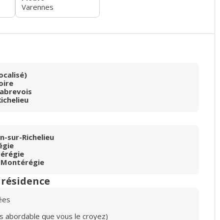
Varennes
ocalisé)
oire
Sabrevois
ichelieu
n-sur-Richelieu
égie
érégie
 Montérégie
n résidence
ées
lus abordable que vous le croyez)