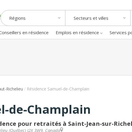
Régions
Secteurs et villes
Conseillers en résidence
Emplois en résidence
Services p
ut-Richelieu
/
Résidence Samuel-de-Champlain
l-de-Champlain
dence pour retraités à Saint-Jean-sur-Riche
lieu
(
Québec
)
J2X 3W9
,
Canada