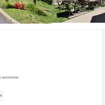
i-autonome
te