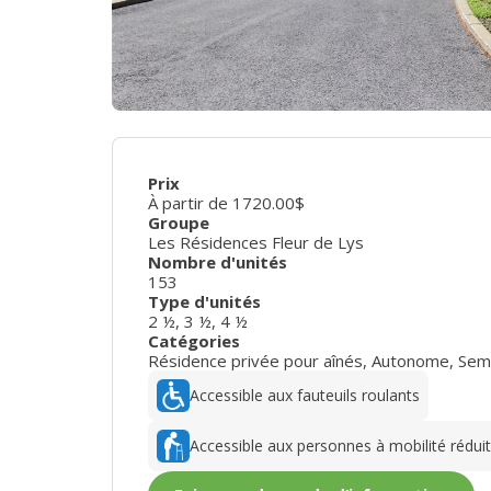
Prix
À partir de 1720.00$
Groupe
Les Résidences Fleur de Lys
Nombre d'unités
153
Type d'unités
2 ½
,
3 ½
,
4 ½
Catégories
Résidence privée pour aînés
,
Autonome
,
Sem
Accessible aux fauteuils roulants
Accessible aux personnes à mobilité rédui