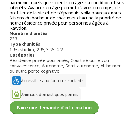
harmonie, quels que soient son âge, sa condition et ses
intérêts. Avancer en âge permet d’avoir du temps, de
profiter de la vie et de s’épanouir. Voilà pourquoi nous
faisons du bonheur de chacun et chacune la priorité de
notre résidence privée pour personnes âgées à
Rawdon.
Nombre d'unités
233
Type d'unités
1 ½ (studio)
,
2 ½
,
3 ½
,
4 ½
Catégories
Résidence privée pour aînés
,
Court séjour et/ou
convalescence
,
Autonome
,
Semi-autonome
,
Alzheimer
ou autre perte cognitive
Accessible aux fauteuils roulants
Animaux domestiques permis
Faire une demande d’information