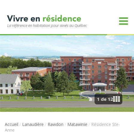
La référence en habitation pour ainés au Québec
1 de 12
Accueil
/
Lanaudière
/
Rawdon
/
Matawinie
/
Résidence Ste-
Anne