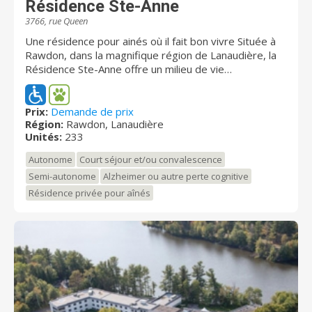
Résidence Ste-Anne
3766, rue Queen
Une résidence pour ainés où il fait bon vivre Située à
Rawdon, dans la magnifique région de Lanaudière, la
Résidence Ste-Anne offre un milieu de vie
exceptionnel aux personnes âgées autonomes et
semi-autonomes. Des unités attrayantes et
fonctionnelles en passant par les aires communes et
Prix:
Demande de prix
Région:
Rawdon, Lanaudière
les nombreuses commodités sur place, tout est
Unités:
233
aménagé pour maximiser la sécurité et
l’épanouissement de nos résidents. Notre personnel
Autonome
Court séjour et/ou convalescence
qualifié, attentionné et souriant s’assure que chaque
Semi-autonome
Alzheimer ou autre perte cognitive
personne puisse évoluer en harmonie, quels que
Résidence privée pour aînés
soient son âge, sa condition et ses intérêts. Avancer
en âge permet d’avoir du temps, de profiter de la vie
et de s’épanouir. Voilà pourquoi nous faisons du
bonheur de chacun et chacune la priorité de notre
résidence privée pour personnes âgées à Rawdon.