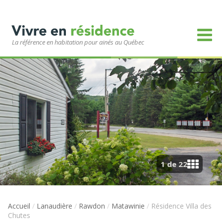
La référence en habitation pour ainés au Québec
1 de 22
Accueil
/
Lanaudière
/
Rawdon
/
Matawinie
/
Résidence Villa des
Chutes