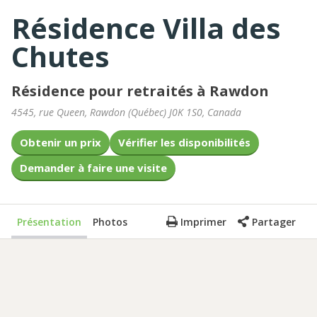
Résidence Villa des
Chutes
Résidence pour retraités à Rawdon
4545, rue Queen
,
Rawdon
(
Québec
)
J0K 1S0
,
Canada
Obtenir un prix
Vérifier les disponibilités
Demander à faire une visite
Présentation
Photos
Imprimer
Partager