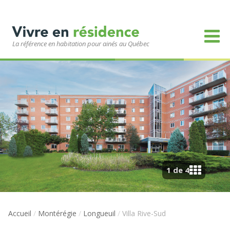
La référence en habitation pour ainés au Québec
1 de 4
Accueil
/
Montérégie
/
Longueuil
/
Villa Rive-Sud