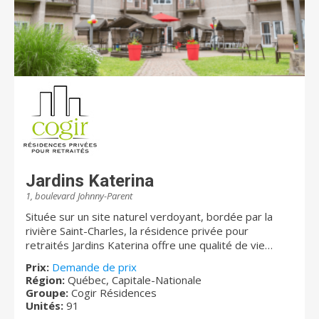
Jardins Katerina
1, boulevard Johnny-Parent
Située sur un site naturel verdoyant, bordée par la
rivière Saint-Charles, la résidence privée pour
retraités Jardins Katerina offre une qualité de vie
exceptionnelle aux retraités autonomes et en légère
Prix:
Demande de prix
perte d’autonomie. La résidence propose un milieu
Région:
Québec, Capitale-Nationale
dynamique, confortable et sécuritaire avec des
Groupe:
Cogir Résidences
appartements lumineux. Vous tomberez sous le
Unités:
91
charme de cette résidence conviviale et chaleureuse !