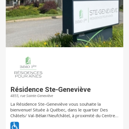
personnes âgées en perte d'autonomie. Notez bien:
Pour des raisons de confidentialité, nous ne prenons
aucun CV via le site web ou Facebook. SVP envoyer
votre CV au gmartel@groupevilar.com De plus, le
Groupe Vilar atteste être conforme concernant les
dispositions de la Loi 25, étant la Loi sur la protection
des renseignement personnels. Pour toutes
demandes d'informations concernant celle-ci, veuillez
vous référer à notre cartable Loi 25 disponibles à la
réception en tout temps. Merci!
Résidence Ste-Geneviève
4855, rue Sainte-Geneviève
La Résidence Ste-Geneviève vous souhaite la
bienvenue! Située à Québec, dans le quartier Des
Châtels/ Val-Bélair/Neufchâtel, à proximité du Centre
d'achat l'Ormière, cette résidence privée pour aînés
est un lieu parfait pour les personnes autonomes et