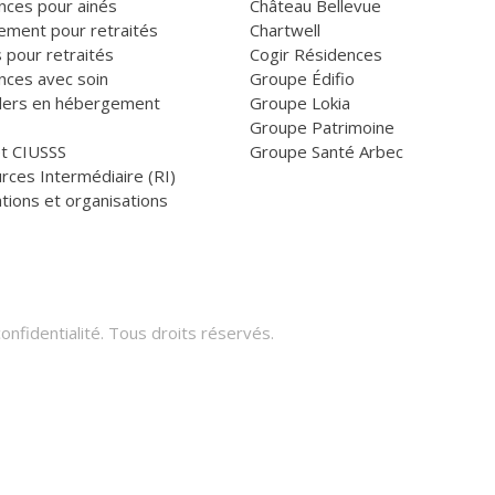
nces pour ainés
Château Bellevue
ement pour retraités
Chartwell
 pour retraités
Cogir Résidences
nces avec soin
Groupe Édifio
llers en hébergement
Groupe Lokia
Groupe Patrimoine
et CIUSSS
Groupe Santé Arbec
rces Intermédiaire (RI)
tions et organisations
onfidentialité
. Tous droits réservés.