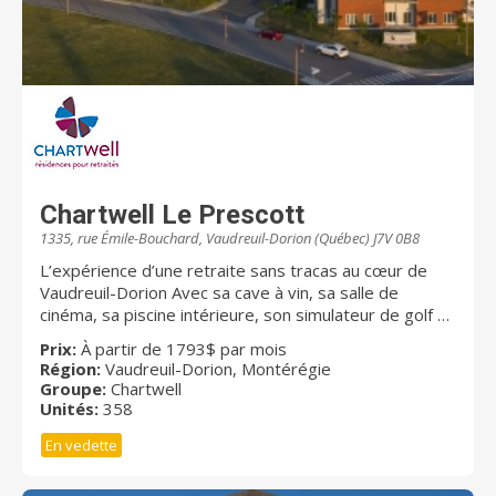
Chartwell Le Prescott
1335, rue Émile-Bouchard, Vaudreuil-Dorion (Québec) J7V 0B8
L’expérience d’une retraite sans tracas au cœur de
Vaudreuil-Dorion Avec sa cave à vin, sa salle de
cinéma, sa piscine intérieure, son simulateur de golf et
son café Internet, Chartwell Le Prescott donne autant
Prix:
À partir de 1793$ par mois
d’occasions aux résidents de socialiser entre eux que
Région:
Vaudreuil-Dorion, Montérégie
de se détendre dans un environnement paisible.
Groupe:
Chartwell
Notre résidence vous offre un vaste choix de studios
Unités:
358
et d’appartements 3 ½, 4 ½ et 5 ½. Des repas
En vedette
délicieux et nutritifs sont servis au quotidien dans
notre belle salle à manger de style restaurant, vous
procurant ainsi des moments de répit pour savourer