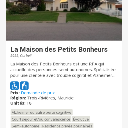
La Maison des Petits Bonheurs
5955, Corbeil
La Maison des Petits Bonheurs est une RPA qui
accueille des personnes semi-autonomes. Spécialisée
pour une clientèle avec trouble cognitif et Alzheimer
ou avec une mobilité réduite, les résidents reçoivent
des soins attentionnés dans un milieu de vie
chaleureux. Chacune des chambres dispose d'une salle
Prix:
Demande de prix
Région:
Trois-Rivières, Mauricie
de bain et d'un garde robe walk-in. La Maison offre
Unités:
18
tous les services, dont 3 repas par jour + collations,
aide à l’hygiène quotidienne, administration des
Alzheimer ou autre perte cognitive
médicaments, service de buanderie, etc. Le personnel
Court séjour et/ou convalescence
Évolutive
de santé peut également prodiguer des soins variés
Semi-autonome
Résidence privée pour aînés
avec une infirmière sur place. Nous offrons aussi un