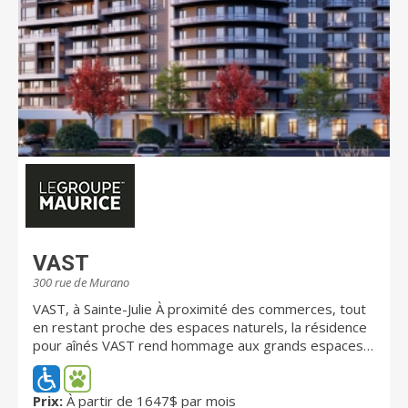
VAST
300 rue de Murano
VAST, à Sainte-Julie À proximité des commerces, tout
en restant proche des espaces naturels, la résidence
pour aînés VAST rend hommage aux grands espaces
ouverts. Avec VAST, le Groupe Maurice s’installe à
Sainte-Julie, surnommée la ville du bonheur, où les
résidents vivent une retraite paisible et confortable.
Prix:
À partir de 1647$ par mois