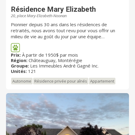
Résidence Mary Elizabeth
20, place Mary-Elizabeth-Noonan
Pionnier depuis 30 ans dans les résidences de
retraités, nous avons tout revu pour vous offrir un
milieu de vie au goût du jour par une équipe
professionnelle. Un concept qui propose un choix de
121 appartements où le traitement des espaces est
unique et innovant. LA SÉCURITÉ Résidence certifiée
Prix:
À partir de 1950$ par mois
Région:
Châteauguay, Montérégie
avec les normes recommandées, gicleurs dans tous
Groupe:
Les Immeubles André Gagné Inc.
les appartements et portes coupe-feu sur les étages.
Unités:
121
PLUS DE COMMODITÉS Salon de coiffure, loisirs et
plus. SANTÉ Infirmière et médecin à votre disposition,
Autonome
Résidence privée pour aînés
Appartement
assistance aux soins 24h/7J. TOUT À LA PORTÉE DE
LA MAIN POUR VOUS FACILITER LA VIE!