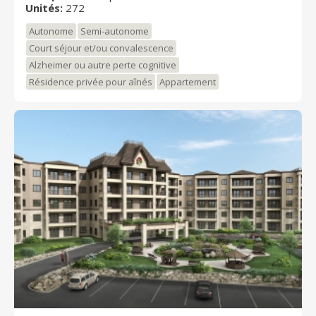
de ravissants jardins dont les couleurs varient au gré
Unités:
272
des saisons. La Croisée de l'Est propose 272 unités
Autonome
Semi-autonome
climatisées réparties sur cinq étages où le confort et
l'espace se rencontrent.
Court séjour et/ou convalescence
Alzheimer ou autre perte cognitive
Résidence privée pour aînés
Appartement