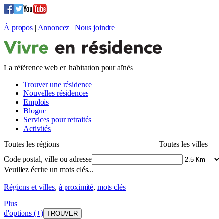
À propos
|
Annoncez
|
Nous joindre
La référence web en habitation pour aînés
Trouver une résidence
Nouvelles résidences
Emplois
Blogue
Services pour retraités
Activités
Toutes les régions
Toutes les villes
Code postal, ville ou adresse
Veuillez écrire un mots clés...
Régions et villes
,
à proximité
,
mots clés
Plus
d'options (+)