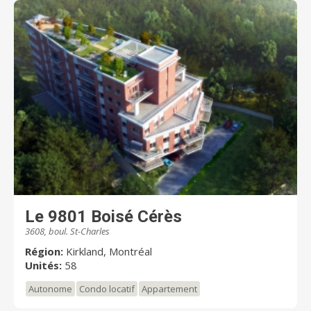
Le 9801 Boisé Cérès
3608, boul. St-Charles
Région:
Kirkland, Montréal
Unités:
58
Autonome
Condo locatif
Appartement