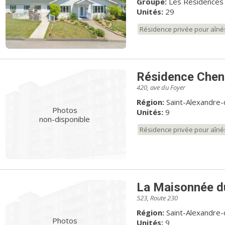
Groupe:
Les Résidences
Unités:
29
Résidence privée pour aîné
Résidence Che
420, ave du Foyer
Région:
Saint-Alexandre
Photos
Unités:
9
non-disponible
Résidence privée pour aîné
La Maisonnée d
523, Route 230
Région:
Saint-Alexandre
Photos
Unités:
9