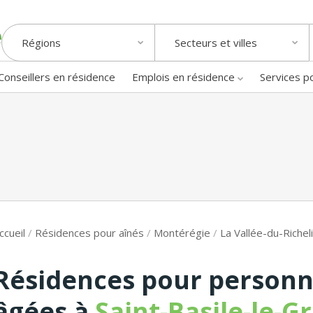
Régions
Secteurs et villes
Conseillers en résidence
Emplois en résidence
Services p
ccueil
/
Résidences pour aînés
/
Montérégie
/
La Vallée-du-Richel
Résidences pour person
âgées à
Saint-Basile-le-G