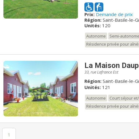
prônons une approche axé
de nos résidents, et ce,
Prix:
Demande de prix
chaleureuse. Nos magnifiques appartements au goût du jour et nos
Région:
Saint-Basile-le-
grands studios permettent
Unités:
120
d’esprit dans le chemine
familiale, nous veillons au
Autonome
Semi-autonom
ce, 24 heures par jour, 7
Résidence privée pour aîné
composé de préposé(es) au
auxiliaires qui veillent c
Le plaisir, la diversité de
de notre personnel sont 
La Maison Dauph
quotidiennes.
33, rue Lafrance Est
Région:
Saint-Basile-le-
Unités:
121
Autonome
Court séjour e
Résidence privée pour aîné
1