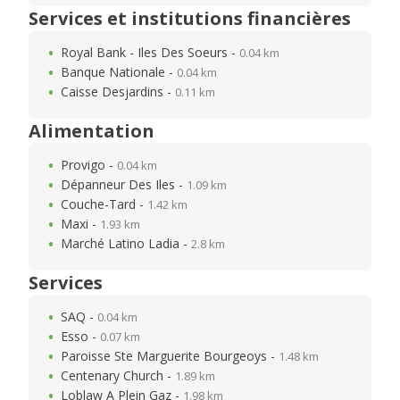
Services et institutions financières
Royal Bank - Iles Des Soeurs -
0.04 km
Banque Nationale -
0.04 km
Caisse Desjardins -
0.11 km
Alimentation
Provigo -
0.04 km
Dépanneur Des Iles -
1.09 km
Couche-Tard -
1.42 km
Maxi -
1.93 km
Marché Latino Ladia -
2.8 km
Services
SAQ -
0.04 km
Esso -
0.07 km
Paroisse Ste Marguerite Bourgeoys -
1.48 km
Centenary Church -
1.89 km
Loblaw A Plein Gaz -
1.98 km