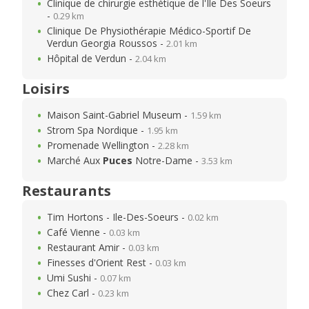
Clinique de chirurgie esthétique de l'Ile Des Soeurs
-
0.29 km
Clinique De Physiothérapie Médico-Sportif De
Verdun Georgia Roussos -
2.01 km
Hôpital de Verdun -
2.04 km
Loisirs
Maison Saint-Gabriel Museum -
1.59 km
Strom Spa Nordique -
1.95 km
Promenade Wellington -
2.28 km
Marché Aux
Puces
Notre-Dame -
3.53 km
Restaurants
Tim Hortons - Ile-Des-Soeurs -
0.02 km
Café Vienne -
0.03 km
Restaurant Amir -
0.03 km
Finesses d'Orient Rest -
0.03 km
Umi Sushi -
0.07 km
Chez Carl -
0.23 km