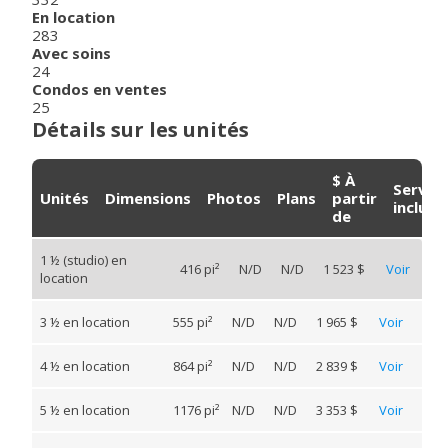
En location
283
Avec soins
24
Condos en ventes
25
Détails sur les unités
$ À
Servic
Unités
Dimensions
Photos
Plans
partir
inclus
de
1 ½ (studio) en
416 pi²
N/D
N/D
1 523 $
Voir
location
3 ½ en location
555 pi²
N/D
N/D
1 965 $
Voir
4 ½ en location
864 pi²
N/D
N/D
2 839 $
Voir
5 ½ en location
1176 pi²
N/D
N/D
3 353 $
Voir