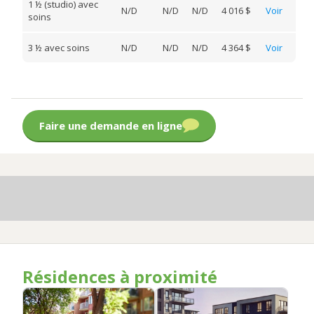
1 ½ (studio) avec
N/D
N/D
N/D
4 016 $
Voir
soins
3 ½ avec soins
N/D
N/D
N/D
4 364 $
Voir
Faire une demande en ligne
Résidences à proximité