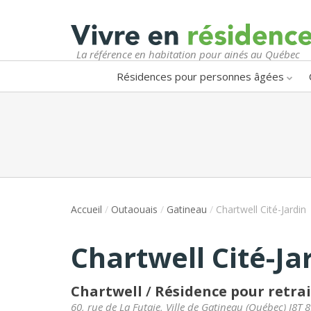
La référence en habitation pour ainés au Québec
Résidences pour personnes âgées
Accueil
/
Outaouais
/
Gatineau
/
Chartwell Cité-Jardin
Chartwell Cité-Ja
Chartwell
/
Résidence pour retra
60, rue de La Futaie
,
Ville de Gatineau
(
Québec
)
J8T 