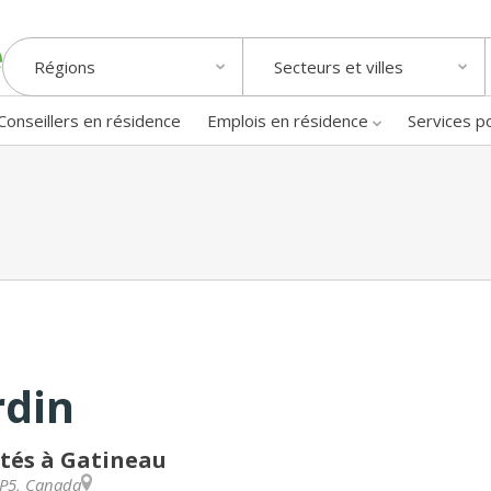
Régions
Secteurs et villes
Conseillers en résidence
Emplois en résidence
Services p
rdin
ités à Gatineau
8P5
,
Canada