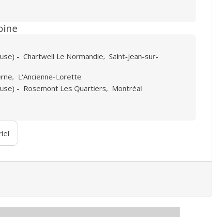
oine
euse)
-
Chartwell Le Normandie
,
Saint-Jean-sur-
erne
,
L'Ancienne-Lorette
euse)
-
Rosemont Les Quartiers
,
Montréal
iel