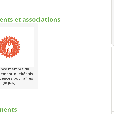
ments
et associations
ence membre du
pement québécois
idences pour aînés
(RQRA)
ments