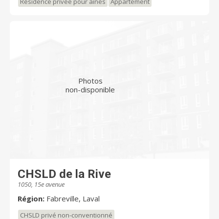
Résidence privée pour aînés
Appartement
aux personnes nécessitant des soins de santé et
d’assistance continue dans une unité prothétique. La
résidence est certifiée selon les normes
recommandées : gicleurs dans tous les appartements,
portes coupe-feu et intercom sur tous les étages.
Photos
non-disponible
CHSLD de la Rive
1050, 15e avenue
Région:
Fabreville, Laval
CHSLD privé non-conventionné