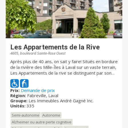
Les Appartements de la Rive
4605, boulevard Sainte-Rose Ouest
Après plus de 40 ans, on sait y faire! Situés en bordure
de la rivière des Mille-Îles à Laval sur un vaste terrain,
Les Appartements de la rive se distinguent par son
emplacement, sa galerie marchande et sa
communauté. La résidence propose un milieu de vie
exceptionnel qui conjugue des espaces intérieurs
Prix:
Demande de prix
Région:
Fabreville, Laval
uniques et innovants aux éléments enchanteurs de la
Groupe:
Les Immeubles André Gagné Inc.
nature. On y retrouve la plus grande salle d’activités
Unités:
335
jamais vue, un restaurant digne de son chef, des
espaces gais et meublés pour votre confort et vos
Semi-autonome
Autonome
besoins. Les Appartements de la Rive disposent de
Alzheimer ou autre perte cognitive
317 appartements et de 18 suites privées proposées