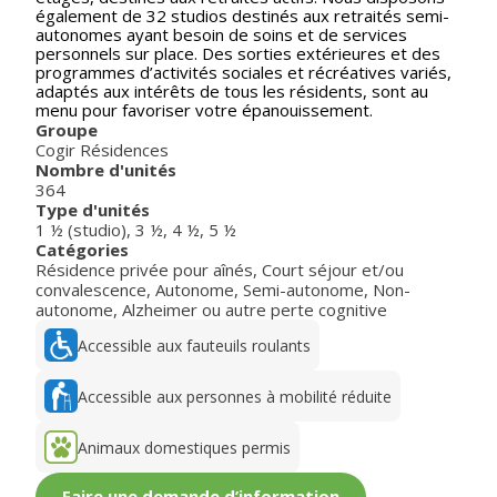
également de 32 studios destinés aux retraités semi-
autonomes ayant besoin de soins et de services
personnels sur place. Des sorties extérieures et des
programmes d’activités sociales et récréatives variés,
adaptés aux intérêts de tous les résidents, sont au
menu pour favoriser votre épanouissement.
Groupe
Cogir Résidences
Nombre d'unités
364
Type d'unités
1 ½ (studio)
,
3 ½
,
4 ½
,
5 ½
Catégories
Résidence privée pour aînés
,
Court séjour et/ou
convalescence
,
Autonome
,
Semi-autonome
,
Non-
autonome
,
Alzheimer ou autre perte cognitive
Accessible aux fauteuils roulants
Accessible aux personnes à mobilité réduite
Animaux domestiques permis
Faire une demande d’information