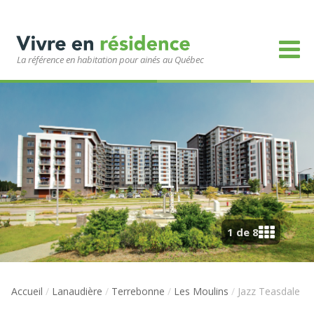
La référence en habitation pour ainés au Québec
1 de 8
Accueil
/
Lanaudière
/
Terrebonne
/
Les Moulins
/
Jazz Teasdale