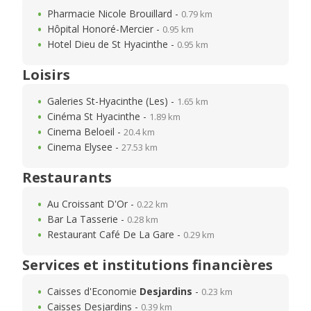
Pharmacie Nicole Brouillard -
0.79 km
Hôpital Honoré-Mercier -
0.95 km
Hotel Dieu de St Hyacinthe -
0.95 km
Loisirs
Galeries St-Hyacinthe (Les) -
1.65 km
Cinéma St Hyacinthe -
1.89 km
Cinema Beloeil -
20.4 km
Cinema Elysee -
27.53 km
Restaurants
Au Croissant D'Or -
0.22 km
Bar La Tasserie -
0.28 km
Restaurant Café De La Gare -
0.29 km
Services et institutions financières
Caisses d'Economie
Desjardins
-
0.23 km
Caisses Desjardins -
0.39 km