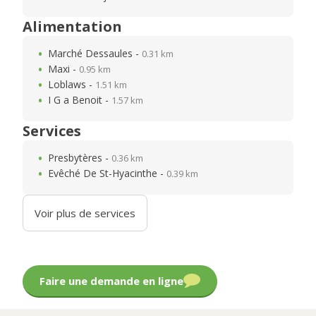
Alimentation
Marché Dessaules -
0.31 km
Maxi -
0.95 km
Loblaws -
1.51 km
I G a Benoit -
1.57 km
Services
Presbytères -
0.36 km
Evêché De St-Hyacinthe -
0.39 km
Voir plus de services
Faire une demande en ligne