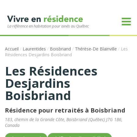
La référence en habitation pour ainés au Québec
Accueil
/
Laurentides
/
Boisbriand
/
Thérèse-De Blainville
/
Les
Résidences Desjardins Boisbriand
Les Résidences
Desjardins
Boisbriand
Résidence pour retraités à Boisbriand
183, chemin de la Grande Côte
,
Boisbriand
(
Québec
)
J7G 1B6
,
Canada