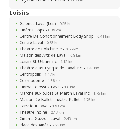
3.62 km
Loisirs
Galeries Laval (Les) -
0.35 km
Cinéma Tops -
0.39 km
Centre De Conditionnement Body Shop -
0.41 km
Centre Laval -
0.65 km
Théatre de Polichinelle -
0.66 km
Maison des Arts de Laval -
0.8 km
Loisirs St-Urbain Inc -
1.13 km
Théâtre d'art Lyrique de Laval Inc. -
1.46 km
Centropolis -
1.47 km
Cosmodome -
1.58 km
Cinma Colossus Laval -
1.6 km
Marché aux puces St-Martin Laval Inc -
1.75 km
Maison De Ballet Théâtre Reflet -
1.75 km
Carrefour Laval -
1.93 km
Théâtre Incliné -
2.17 km
Cinéma Guzzo - Laval -
2.43 km
Place des Ainés -
2.98 km