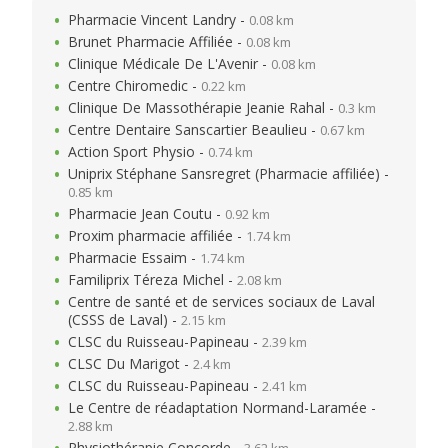
Pharmacie Vincent Landry -
0.08 km
Brunet Pharmacie Affiliée -
0.08 km
Clinique Médicale De L'Avenir -
0.08 km
Centre Chiromedic -
0.22 km
Clinique De Massothérapie Jeanie Rahal -
0.3 km
Centre Dentaire Sanscartier Beaulieu -
0.67 km
Action Sport Physio -
0.74 km
Uniprix Stéphane Sansregret (Pharmacie affiliée) -
0.85 km
Pharmacie Jean Coutu -
0.92 km
Proxim pharmacie affiliée -
1.74 km
Pharmacie Essaim -
1.74 km
Familiprix Téreza Michel -
2.08 km
Centre de santé et de services sociaux de Laval
(CSSS de Laval) -
2.15 km
CLSC du Ruisseau-Papineau -
2.39 km
CLSC Du Marigot -
2.4 km
CLSC du Ruisseau-Papineau -
2.41 km
Le Centre de réadaptation Normand-Laramée -
2.88 km
Physiothérapie Concorde -