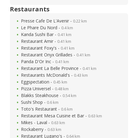
Restaurants
Presse Cafe De L'Avenir -
0.22 km
Le Phare Du Nord -
0.4 km
Kanda Sushi Bar -
0.41 km
Restaurant Amir -
0.41 km
Restaurant Foxy's -
0.41 km
Restaurant Onyx Grillades -
0.41 km
Panda D'Or Inc -
0.41 km
Restaurant La Belle Province -
0.41 km
Restaurants McDonald's -
0.43 km
Eggspectation -
0.45 km
Pizza Universel -
0.48 km
Blakks Steakhouse -
0.54 km
Sushi Shop -
0.6 km
Toto's Restaurant -
0.6 km
Restaurant Mesa Cuisine et Bar -
0.63 km
Mikes - Laval -
0.63 km
Rockaberry -
0.63 km
Restaurant Lugano's -
0.64 km