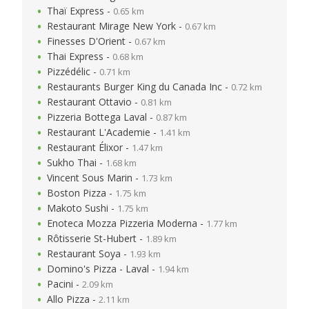
Thaï Express -
0.65 km
Restaurant Mirage New York -
0.67 km
Finesses D'Orient -
0.67 km
Thai Express -
0.68 km
Pizzédélic -
0.71 km
Restaurants Burger King du Canada Inc -
0.72 km
Restaurant Ottavio -
0.81 km
Pizzeria Bottega Laval -
0.87 km
Restaurant L'Academie -
1.41 km
Restaurant Élixor -
1.47 km
Sukho Thai -
1.68 km
Vincent Sous Marin -
1.73 km
Boston Pizza -
1.75 km
Makoto Sushi -
1.75 km
Enoteca Mozza Pizzeria Moderna -
1.77 km
Rôtisserie St-Hubert -
1.89 km
Restaurant Soya -
1.93 km
Domino's Pizza - Laval -
1.94 km
Pacini -
2.09 km
Allo Pizza -
2.11 km