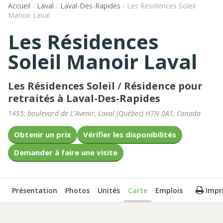
Accueil
/
Laval
/
Laval-Des-Rapides
/
Les Résidences Soleil
Manoir Laval
Les Résidences
Soleil Manoir Laval
Les Résidences Soleil
/
Résidence pour
retraités à Laval-Des-Rapides
1455, boulevard de L'Avenir
,
Laval
(
Québec
)
H7N 0A1
,
Canada
Obtenir un prix
Vérifier les disponibilités
Demander à faire une visite
Présentation
Photos
Unités
Carte
Emplois
Impr