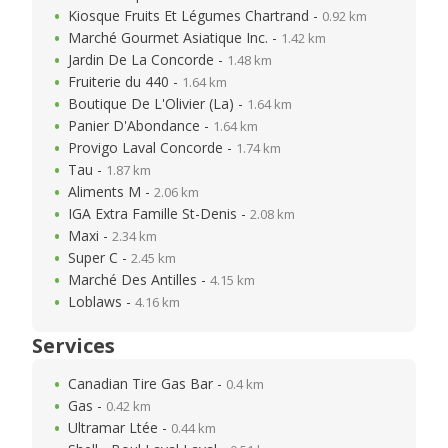
Kiosque Fruits Et Légumes Chartrand -
0.92 km
Marché Gourmet Asiatique Inc. -
1.42 km
Jardin De La Concorde -
1.48 km
Fruiterie du 440 -
1.64 km
Boutique De L'Olivier (La) -
1.64 km
Panier D'Abondance -
1.64 km
Provigo Laval Concorde -
1.74 km
Tau -
1.87 km
Aliments M -
2.06 km
IGA Extra Famille St-Denis -
2.08 km
Maxi -
2.34 km
Super C -
2.45 km
Marché Des Antilles -
4.15 km
Loblaws -
4.16 km
Services
Canadian Tire Gas Bar -
0.4 km
Gas -
0.42 km
Ultramar Ltée -
0.44 km