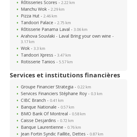
Rôtisseries Scores -
2.22 km
Manchu Wok -
2.29 km
Pizza Hut -
2.46 km
Tandoori Palace -
2.75 km
Rôtisserie Panama Laval -
3.06 km
Arahova Souvlaki - Laval Bring your own wine -
3.17 km
Wok -
3.3 km
Tandoori Xpress -
3.47 km
Rotisserie Tanios -
5.57 km
Services et institutions financières
Groupe Financier Strategia -
0.22 km
Services Financiers Stéphane Roy -
0.3 km
CIBC Branch -
0.41 km
Banque Nationale -
0.57 km
BMO Bank Of Montreal -
0.58 km
Caisse Desjardins -
0.72 km
Banque Laurentienne -
0.76 km
Jean Fortin Syndic Faillite, Dettes -
0.87 km