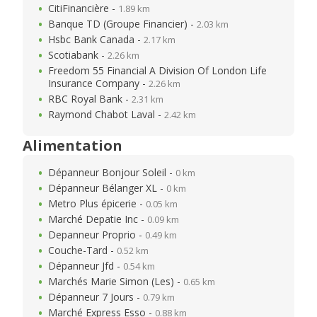
CitiFinancière -
1.89 km
Banque TD (Groupe Financier) -
2.03 km
Hsbc Bank Canada -
2.17 km
Scotiabank -
2.26 km
Freedom 55 Financial A Division Of London Life
Insurance Company -
2.26 km
RBC Royal Bank -
2.31 km
Raymond Chabot Laval -
2.42 km
Alimentation
Dépanneur Bonjour Soleil -
0 km
Dépanneur Bélanger XL -
0 km
Metro Plus épicerie -
0.05 km
Marché Depatie Inc -
0.09 km
Depanneur Proprio -
0.49 km
Couche-Tard -
0.52 km
Dépanneur Jfd -
0.54 km
Marchés Marie Simon (Les) -
0.65 km
Dépanneur 7 Jours -
0.79 km
Marché Express Esso -
0.88 km