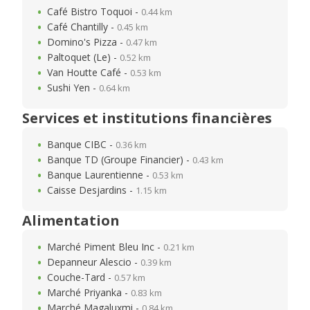
Café Bistro Toquoi -
0.44 km
Café Chantilly -
0.45 km
Domino's Pizza -
0.47 km
Paltoquet (Le) -
0.52 km
Van Houtte Café -
0.53 km
Sushi Yen -
0.64 km
Services et institutions financières
Banque CIBC -
0.36 km
Banque TD (Groupe Financier) -
0.43 km
Banque Laurentienne -
0.53 km
Caisse Desjardins -
1.15 km
Alimentation
Marché Piment Bleu Inc -
0.21 km
Depanneur Alescio -
0.39 km
Couche-Tard -
0.57 km
Marché Priyanka -
0.83 km
Marché Magaluxmi -
0.84 km