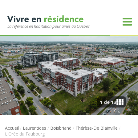
La référence en habitation pour ainés au Québec
1 de 13
Accueil
/
Laurentides
/
Boisbriand
/
Thérèse-De Blainville
/
L'Orée du Faubourg