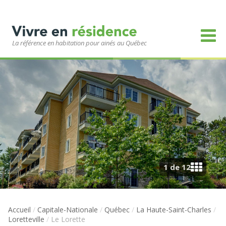
La référence en habitation pour ainés au Québec
1 de 12
Accueil
/
Capitale-Nationale
/
Québec
/
La Haute-Saint-Charles
/
Loretteville
/
Le Lorette