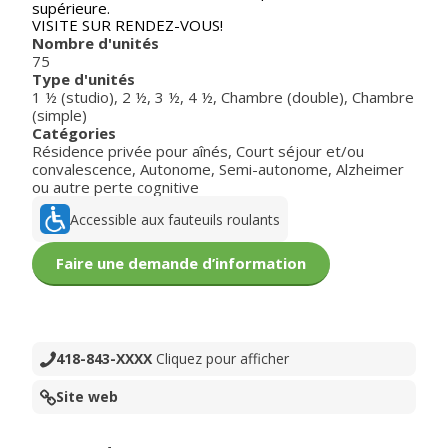
supérieure.
VISITE SUR RENDEZ-VOUS!
Nombre d'unités
75
Type d'unités
1 ½ (studio)
,
2 ½
,
3 ½
,
4 ½
,
Chambre (double)
,
Chambre
(simple)
Catégories
Résidence privée pour aînés
,
Court séjour et/ou
convalescence
,
Autonome
,
Semi-autonome
,
Alzheimer
ou autre perte cognitive
Accessible aux fauteuils roulants
Faire une demande d’information
418-843-XXXX
Cliquez pour afficher
Site web