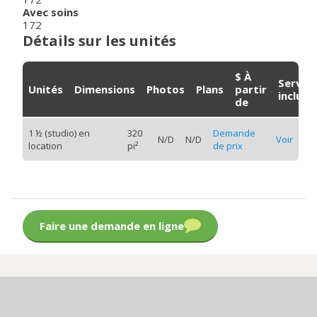
Avec soins
172
Détails sur les unités
$ À
Servic
Unités
Dimensions
Photos
Plans
partir
inclus
de
1 ½ (studio) en
320
Demande
N/D
N/D
Voir
location
pi²
de prix
Faire une demande en ligne