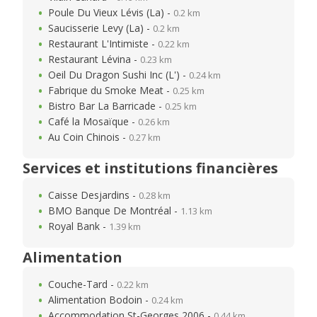
Poule Du Vieux Lévis (La) -
0.2 km
Saucisserie Levy (La) -
0.2 km
Restaurant L'Intimiste -
0.22 km
Restaurant Lévina -
0.23 km
Oeil Du Dragon Sushi Inc (L') -
0.24 km
Fabrique du Smoke Meat -
0.25 km
Bistro Bar La Barricade -
0.25 km
Café la Mosaïque -
0.26 km
Au Coin Chinois -
0.27 km
Services et institutions financières
Caisse Desjardins -
0.28 km
BMO Banque De Montréal -
1.13 km
Royal Bank -
1.39 km
Alimentation
Couche-Tard -
0.22 km
Alimentation Bodoin -
0.24 km
Accommodation St-Georges 2006 -
0.44 km