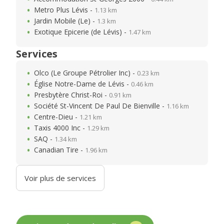
Metro Plus Lévis -
1.13 km
Jardin Mobile (Le) -
1.3 km
Exotique Epicerie (de Lévis) -
1.47 km
Services
Olco (Le Groupe Pétrolier Inc) -
0.23 km
Église Notre-Dame de Lévis -
0.46 km
Presbytère Christ-Roi -
0.91 km
Société St-Vincent De Paul De Bienville -
1.16 km
Centre-Dieu -
1.21 km
Taxis 4000 Inc -
1.29 km
SAQ -
1.34 km
Canadian Tire -
1.96 km
Voir plus de services