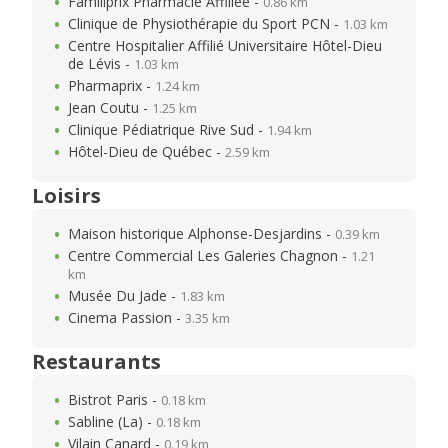
Familiprix Pharmacie Affiliée -
0.86 km
Clinique de Physiothérapie du Sport PCN -
1.03 km
Centre Hospitalier Affilié Universitaire Hôtel-Dieu
de Lévis -
1.03 km
Pharmaprix -
1.24 km
Jean Coutu -
1.25 km
Clinique Pédiatrique Rive Sud -
1.94 km
Hôtel-Dieu de Québec -
2.59 km
Loisirs
Maison historique Alphonse-Desjardins -
0.39 km
Centre Commercial Les Galeries Chagnon -
1.21
km
Musée Du Jade -
1.83 km
Cinema Passion -
3.35 km
Restaurants
Bistrot Paris -
0.18 km
Sabline (La) -
0.18 km
Vilain Canard -
0.19 km