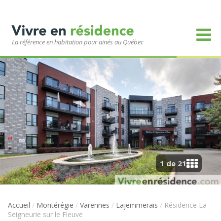
La référence en habitation pour ainés au Québec
1 de 21
Accueil
/
Montérégie
/
Varennes
/
Lajemmerais
/
Résidence La
Seigneurie sur le Fleuve