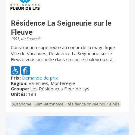
Résidence La Seigneurie sur le
Fleuve
1991, du Souvenir
Construction supérieure au coeur de la magnifique
Ville de Varennes, Résidence La Seigneurie sur le
Fleuve vous accueille dans un cadre chaleureux, à
proximité de tous les services, avec son équipe
qualifiée et attentive à vos besoins Résidence La
Seigneurie sur le Fleuve vous propose un
Prix:
Demande de prix
Région:
Varennes, Montérégie
environnement de vie unique comportant une grande
Groupe:
Les Résidences Fleur de Lys
variété de services inclus.
Unités:
184
Autonome
Semi-autonome
Résidence privée pour aînés