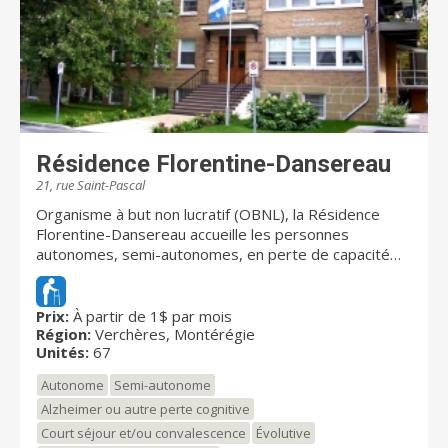
Résidence Florentine-Dansereau
21, rue Saint-Pascal
Organisme à but non lucratif (OBNL), la Résidence
Florentine-Dansereau accueille les personnes
autonomes, semi-autonomes, en perte de capacité
physique ou en troubles cognitifs. Elle vise à aider ces
personnes à maintenir une excellente qualité de vie,
et ce, le plus longtemps possible. À cet effet, la
Prix:
À partir de 1$ par mois
Région:
Verchères, Montérégie
résidence compte sur un personnel dévoué présent
Unités:
67
24h/24, 7 jours sur 7. La Résidence Florentine-
Dansereau offre à ses résidents des chambres et des
Autonome
Semi-autonome
studios avec une salle de bain complète et sécuritaire,
Alzheimer ou autre perte cognitive
des espaces faciles à aménager avec beaucoup de
Court séjour et/ou convalescence
Évolutive
rangement, et un ventilateur. De plus, tous les