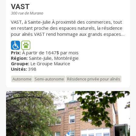
VAST
300 rue de Murano
VAST, à Sainte-Julie À proximité des commerces, tout
en restant proche des espaces naturels, la résidence
pour aînés VAST rend hommage aux grands espaces
ouverts. Avec VAST, le Groupe Maurice s’installe à
Sainte-Julie, surnommée la ville du bonheur, où les
résidents vivent une retraite paisible et confortable.
Prix:
À partir de 1647$ par mois
Région:
Sainte-Julie, Montérégie
La résidence pour retraités VAST offre 378 unités
Groupe:
Le Groupe Maurice
incluant 358 appartements-services, allant du studio
Unités:
398
au 5 1/2 ainsi que 20 unités de soins.
Autonome
Semi-autonome
Résidence privée pour aînés