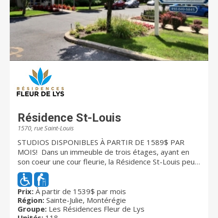
Résidence St-Louis
1570, rue Saint-Louis
STUDIOS DISPONIBLES À PARTIR DE 1589$ PAR
MOIS! Dans un immeuble de trois étages, ayant en
son coeur une cour fleurie, la Résidence St-Louis peut
accueillir plus de 140 résidents autonomes ou semi-
autonomes dans 118 unités dont le confort et la
sécurité sont assurés par un personnel permanent
Prix:
À partir de 1539$ par mois
Région:
Sainte-Julie, Montérégie
qualifié.
Groupe:
Les Résidences Fleur de Lys
Unités:
118