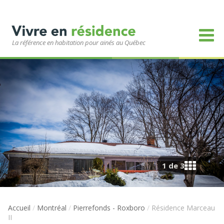
La référence en habitation pour ainés au Québec
1 de 3
Accueil
/
Montréal
/
Pierrefonds - Roxboro
/
Résidence Marceau
II