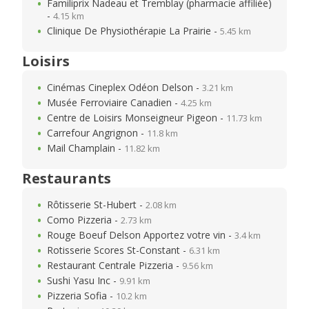
Familiprix Nadeau et Tremblay (pharmacie affiliée)
-
4.15 km
Clinique De Physiothérapie La Prairie -
5.45 km
Loisirs
Cinémas Cineplex Odéon Delson -
3.21 km
Musée Ferroviaire Canadien -
4.25 km
Centre de Loisirs Monseigneur Pigeon -
11.73 km
Carrefour Angrignon -
11.8 km
Mail Champlain -
11.82 km
Restaurants
Rôtisserie St-Hubert -
2.08 km
Como Pizzeria -
2.73 km
Rouge Boeuf Delson Apportez votre vin -
3.4 km
Rotisserie Scores St-Constant -
6.31 km
Restaurant Centrale Pizzeria -
9.56 km
Sushi Yasu Inc -
9.91 km
Pizzeria Sofia -
10.2 km