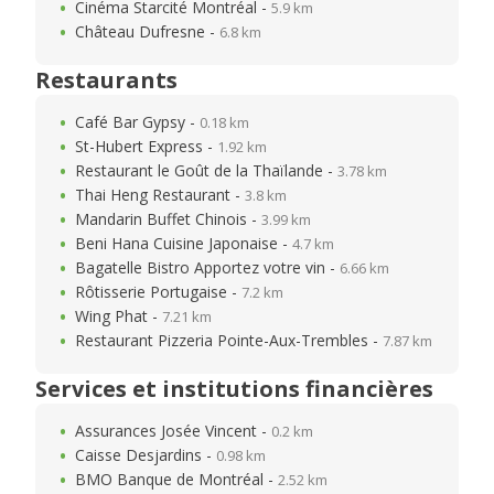
Cinéma Starcité Montréal -
5.9 km
Château Dufresne -
6.8 km
Restaurants
Café Bar Gypsy -
0.18 km
St-Hubert Express -
1.92 km
Restaurant le Goût de la Thaïlande -
3.78 km
Thai Heng Restaurant -
3.8 km
Mandarin Buffet Chinois -
3.99 km
Beni Hana Cuisine Japonaise -
4.7 km
Bagatelle Bistro Apportez votre vin -
6.66 km
Rôtisserie Portugaise -
7.2 km
Wing Phat -
7.21 km
Restaurant Pizzeria Pointe-Aux-Trembles -
7.87 km
Services et institutions financières
Assurances Josée Vincent -
0.2 km
Caisse Desjardins -
0.98 km
BMO Banque de Montréal -
2.52 km