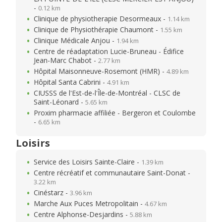
-
0.12 km
Clinique de physiotherapie Desormeaux -
1.14 km
Clinique de Physiothérapie Chaumont -
1.55 km
Clinique Médicale Anjou -
1.94 km
Centre de réadaptation Lucie-Bruneau - Édifice
Jean-Marc Chabot -
2.77 km
Hôpital Maisonneuve-Rosemont (HMR) -
4.89 km
Hôpital Santa Cabrini -
4.91 km
CIUSSS de l'Est-de-l'Île-de-Montréal - CLSC de
Saint-Léonard -
5.65 km
Proxim pharmacie affiliée - Bergeron et Coulombe
-
6.65 km
Loisirs
Service des Loisirs Sainte-Claire -
1.39 km
Centre récréatif et communautaire Saint-Donat -
3.22 km
Cinéstarz -
3.96 km
Marche Aux Puces Metropolitain -
4.67 km
Centre Alphonse-Desjardins -
5.88 km