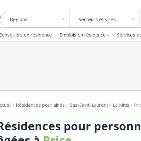
Régions
Secteurs et villes
Conseillers en résidence
Emplois en résidence
Services p
ccueil
/
Résidences pour aînés
/
Bas-Saint-Laurent
/
La Mitis
/
Pri
Résidences pour person
âgées à
Price