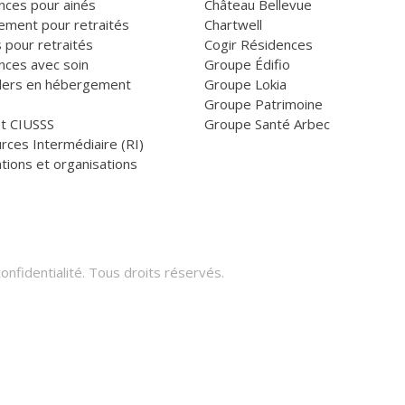
nces pour ainés
Château Bellevue
ement pour retraités
Chartwell
 pour retraités
Cogir Résidences
nces avec soin
Groupe Édifio
llers en hébergement
Groupe Lokia
Groupe Patrimoine
et CIUSSS
Groupe Santé Arbec
rces Intermédiaire (RI)
tions et organisations
onfidentialité
. Tous droits réservés.