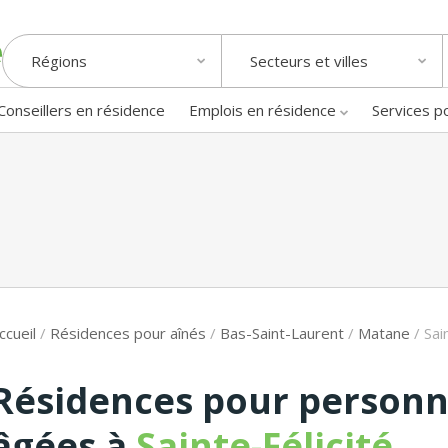
Régions
Secteurs et villes
Conseillers en résidence
Emplois en résidence
Services p
ccueil
/
Résidences pour aînés
/
Bas-Saint-Laurent
/
Matane
/
Sai
Résidences pour person
âgées à
Sainte-Félicité