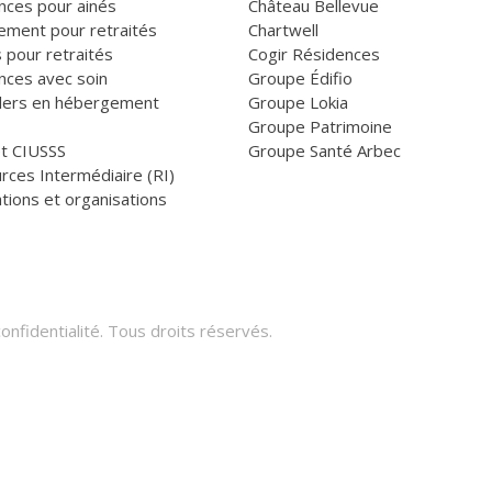
nces pour ainés
Château Bellevue
ement pour retraités
Chartwell
 pour retraités
Cogir Résidences
nces avec soin
Groupe Édifio
llers en hébergement
Groupe Lokia
Groupe Patrimoine
et CIUSSS
Groupe Santé Arbec
rces Intermédiaire (RI)
tions et organisations
onfidentialité
. Tous droits réservés.